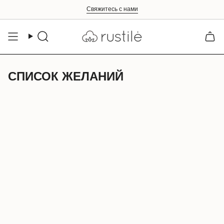
Перейти
Свяжитесь с нами
к
содержанию
Translation
missing:
ru.layout.header.search
СПИСОК ЖЕЛАНИЙ